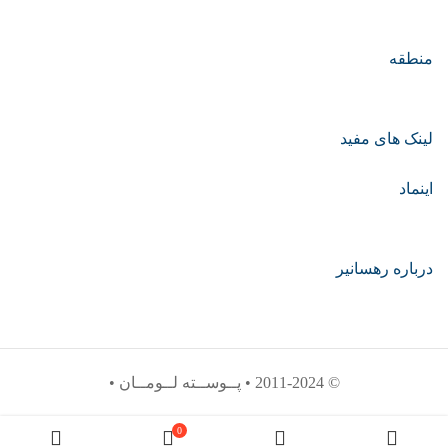
منطقه
لینک های مفید
اینماد
درباره رهسانیر
© 2011-2024 • پــوســته لــومــان •
0