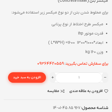
میکسر بتن (Concrete mixer)
برای مخلوط شدن بتن از دو نوع میکسر زیر استفاده می‌شود:
میکسر طرح اختلاط از نوع پرتابی
قدرت موتور 1hp
ابعاد*1000*1300 1600= (L*W*H )
وزن 160 kg
برای سفارش تماس بگیرید
:
09364420559
افزودن به سبد خرید
افزودن به علاقه مندی
مقایسه
شناسه محصول:
967 85 45-01-14