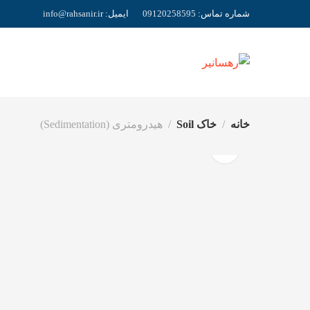
شماره تماس:
09120258595
ایمیل:
r
info@rahsanir.i
خانه
خاک Soil
هیدرومتری (Sedimentation)