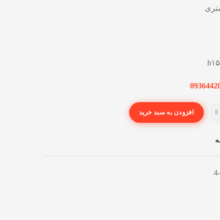
تری
0936442
افزودن به سبد خرید
ه