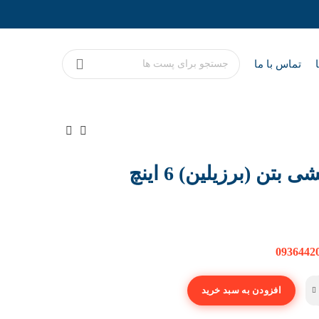
تماس با ما
ن (برزیلین) 6 اینچ
0936442
افزودن به سبد خرید