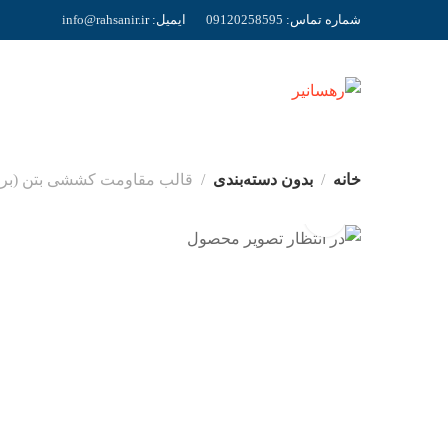
شماره تماس:
09120258595
ایمیل:
r
info@rahsanir.i
خانه
بدون دسته‌بندی
قالب مقاومت کششی بتن (برزیلین) 