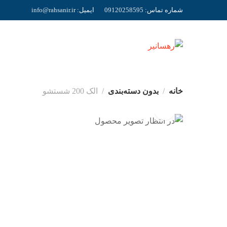
شماره تماس:
09120258595
ایمیل:
r
info@rahsanir.i
خانه
بدون دسته‌بندی
الک 200 شستشو