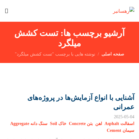
آرشیو برچسب ها: تست کشش
میلگرد
صفحه اصلی
نوشته هایی با برچسب "تست کشش میلگرد"
آشنایی با انواع آزمایش‌ها در پروژه‌های
عمرانی
2025-05-04
آسفالت Asphalt
اهن
بتن Concrete
خاک Soil
سنگ دانه Aggregate
سیمان Cement