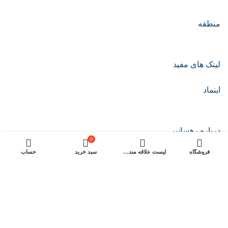
منطقه
لینک های مفید
اینماد
درباره رهسانیر
0
فروشگاه
لیست علاقه مندی ها
سبد خرید
حساب
© 2011-2024 • پــوســته لــومــان •