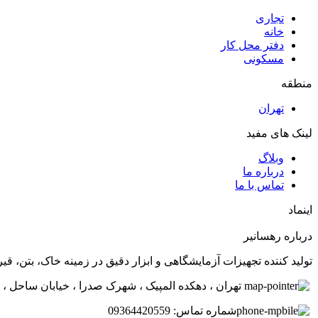
تجاری
خانه
دفتر محل کار
مسکونی
منطقه
تهران
لینک های مفید
وبلاگ
درباره ما
تماس با ما
اینماد
درباره رهسانیر
تولید کننده تجهیزات آزمایشگاهی و ابزار دقیق در زمینه خاک، بتن، 
تهران ، دهکده المپیک ، شهرک صدرا ، خیابان ساحل ، کو
شماره تماس: 09364420559