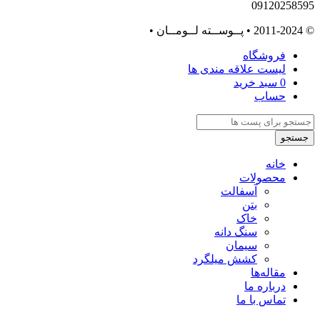
09120258595
© 2011-2024 • پــوســته لــومــان •
فروشگاه
لیست علاقه مندی ها
0
سبد خرید
حساب
جستجو
خانه
محصولات
آسفالت
بتن
خاک
سنگ دانه
سیمان
کشش میلگرد
مقاله‌ها
درباره ما
تماس با ما