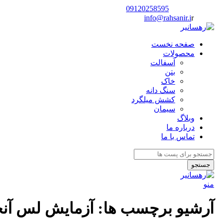
شماره تماس:
09120258595
ایمیل:
r
info@rahsanir.i
صفحه نخست
محصولات
آسفالت
بتن
خاک
سنگ دانه
کشش میلگرد
سیمان
وبلاگ
درباره ما
تماس با ما
جستجو
منو
آرشیو برچسب ها: آزمایش لس آ