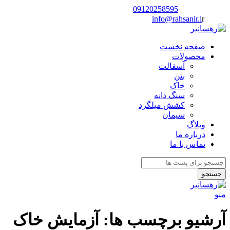
شماره تماس:
09120258595
ایمیل:
r
info@rahsanir.i
صفحه نخست
محصولات
آسفالت
بتن
خاک
سنگ دانه
کشش میلگرد
سیمان
وبلاگ
درباره ما
تماس با ما
جستجو
منو
آرشیو برچسب ها: آزمایش خاک