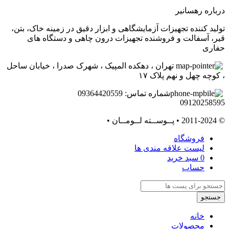
درباره رهسانیر
تولید کننده تجهیزات آزمایشگاهی و ابزار دقیق در زمینه خاک، بتن،
قیر، آسفالت و فروشنده تجهیزات درون چاهی و دستگاه های
حفاری
تهران ، دهکده المپیک ، شهرک صدرا ، خیابان ساحل
، کوچه چهل و نهم پلاک ۱۷
شماره تماس: 09364420559
09120258595
© 2011-2024 • پــوســته لــومــان •
فروشگاه
لیست علاقه مندی ها
0
سبد خرید
حساب
جستجو
خانه
محصولات